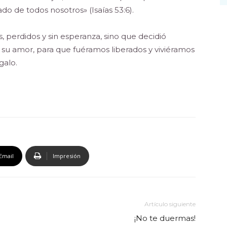
o de todos nosotros» (Isaías 53:6).
s, perdidos y sin esperanza, sino que decidió
n su amor, para que fuéramos liberados y viviéramos
galo.
Email
Impresión
Artículo siguiente
¡No te duermas!