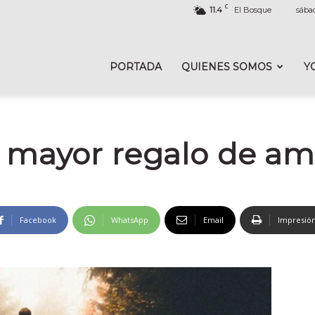
C
11.4
El Bosque
sába
PORTADA
QUIENES SOMOS
Y
l mayor regalo de am
Facebook
WhatsApp
Email
Impresió