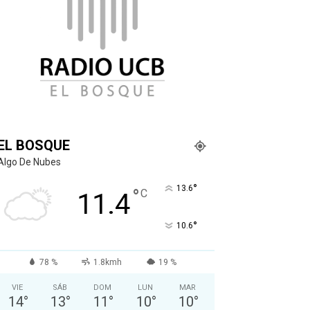
EL BOSQUE
Algo De Nubes
°
13.6
°
C
11.4
°
10.6
78 %
1.8kmh
19 %
VIE
SÁB
DOM
LUN
MAR
14
°
13
°
11
°
10
°
10
°