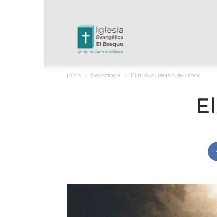
UCB
Inicio
Devocional
El mayor regalo de amor
El
E
Bosque