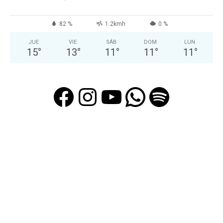
82 %
1.2kmh
0 %
JUE
VIE
SÁB
DOM
LUN
15
°
13
°
11
°
11
°
11
°
Facebook
Instagram
YouTube
WhatsAp
Spotif