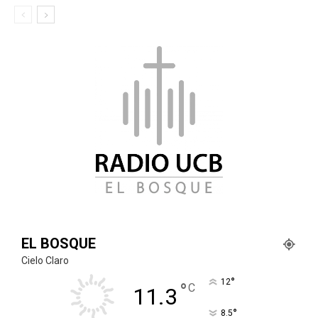
EL BOSQUE
Cielo Claro
°
12
°
C
11.3
°
8.5