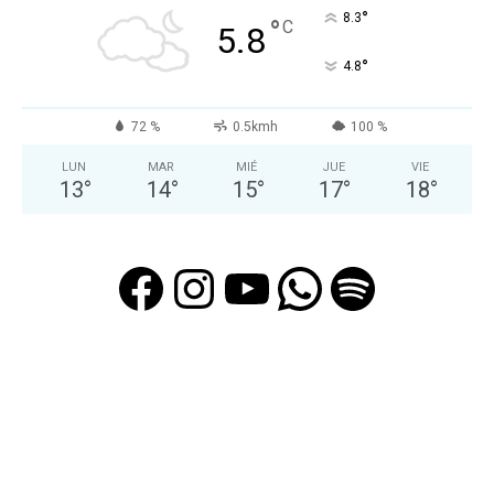
°
8.3
°
C
5.8
°
4.8
72 %
0.5kmh
100 %
LUN
MAR
MIÉ
JUE
VIE
13
°
14
°
15
°
17
°
18
°
Facebook
Instagram
YouTube
WhatsAp
Spotif