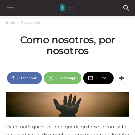
Inicio
Devocional
Como nosotros, por
nosotros
Facebook
WhatsApp
Email
Darío notó que su hijo no quería quitarse la camiseta
para nadar y se dio cuenta de que era porque le daba