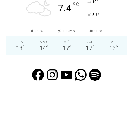
°
10
°
C
7.4
°
5.6
69 %
0.8kmh
98 %
LUN
MAR
MIÉ
JUE
VIE
13
°
14
°
17
°
17
°
13
°
Facebook
Instagram
YouTube
WhatsAp
Spotif