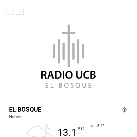
EL BOSQUE
Nubes
°
15.2
°
C
13.1