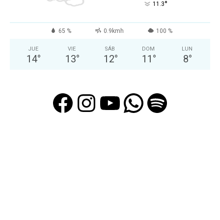
°
11.3
65 %
0.9kmh
100 %
JUE
VIE
SÁB
DOM
LUN
14
°
13
°
12
°
11
°
8
°
Facebook
Instagram
YouTube
WhatsAp
Spotif