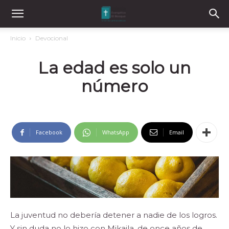
Inicio
Devocional
La edad es solo un
número
Facebook
WhatsApp
Email
La juventud no debería detener a nadie de los logros.
Y sin duda no lo hizo con Mikaila, de once años de