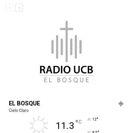
EL BOSQUE
Cielo Claro
°
12
°
C
11.3
°
8.5