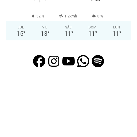
82 %
1.2kmh
0 %
JUE
VIE
SÁB
DOM
LUN
15
°
13
°
11
°
11
°
11
°
Facebook
Instagram
YouTube
WhatsAp
Spotif