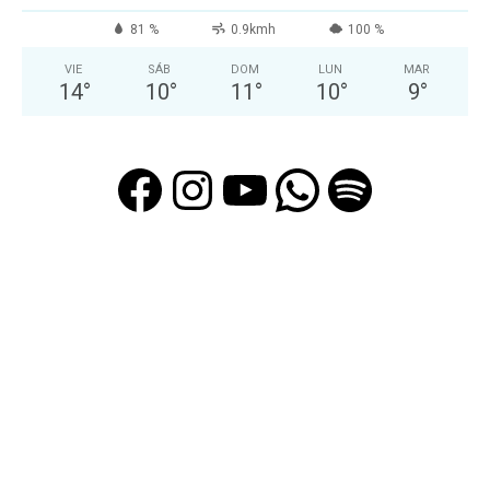
81 %
0.9kmh
100 %
VIE
SÁB
DOM
LUN
MAR
14
°
10
°
11
°
10
°
9
°
Facebook
Instagram
YouTube
WhatsAp
Spotif