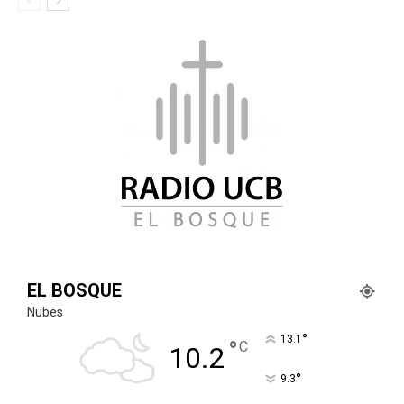
EL BOSQUE
Nubes
°
13.1
°
C
10.2
°
9.3