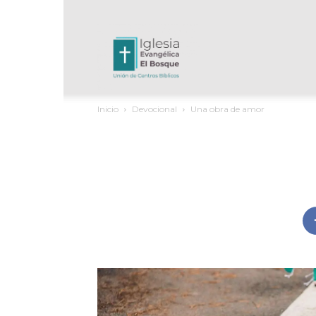
UCB
Inicio
Devocional
Una obra de amor
El
Bosque