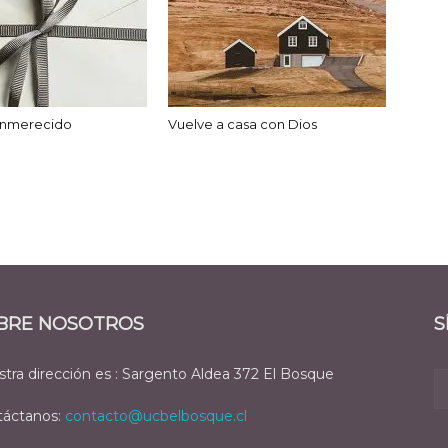
 inmerecido
Vuelve a casa con Dios
BRE NOSOTROS
S
tra dirección es : Sargento Aldea 372 El Bosque
táctanos:
contacto@ucbelbosque.cl