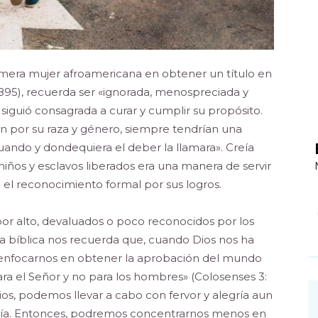
imera mujer afroamericana en obtener un título en
-1895), recuerda ser «ignorada, menospreciada y
 siguió consagrada a curar y cumplir su propósito.
n por su raza y género, siempre tendrían una
cuando y dondequiera el deber la llamara». Creía
iños y esclavos liberados era una manera de servir
ó el reconocimiento formal por sus logros.
r alto, devaluados o poco reconocidos por los
ía bíblica nos recuerda que, cuando Dios nos ha
 enfocarnos en obtener la aprobación del mundo
ra el Señor y no para los hombres» (Colosenses 3:
os, podemos llevar a cabo con fervor y alegría aun
y guía. Entonces, podremos concentrarnos menos en