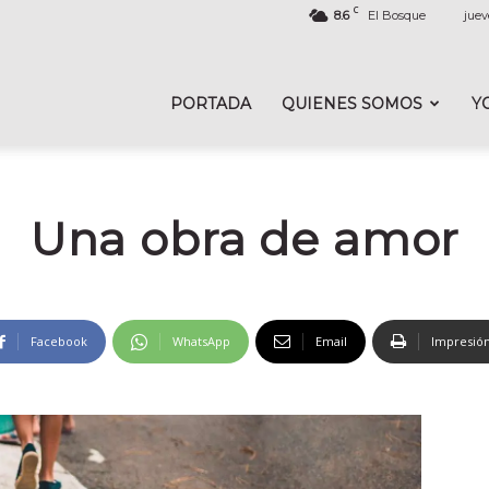
C
8.6
El Bosque
juev
PORTADA
QUIENES SOMOS
Y
Una obra de amor
Facebook
WhatsApp
Email
Impresió