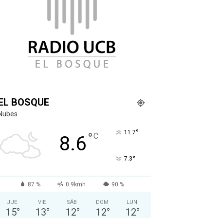
EL BOSQUE
Nubes
°
11.7
°
C
8.6
°
7.3
87 %
0.9kmh
90 %
JUE
VIE
SÁB
DOM
LUN
15
°
13
°
12
°
12
°
12
°