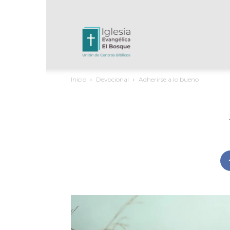
UCB
Inicio
Devocional
Adherirse a lo bueno
El
Bosque