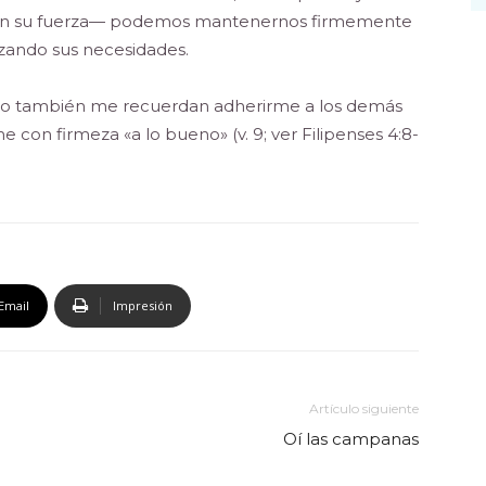
—en su fuerza— podemos mantenernos firmemente
zando sus necesidades.
pero también me recuerdan adherirme a los demás
e con firmeza «a lo bueno» (v. 9; ver Filipenses 4:8-
Email
Impresión
Artículo siguiente
Oí las campanas