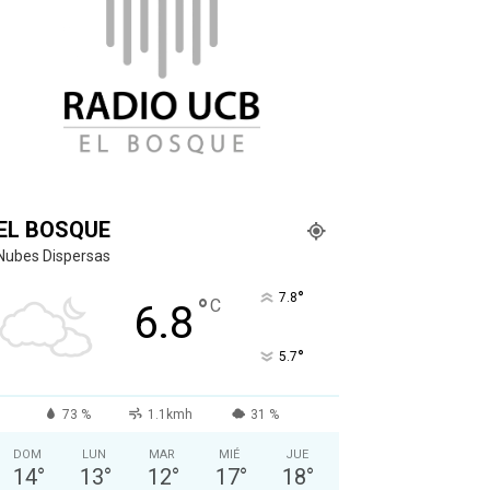
EL BOSQUE
Nubes Dispersas
°
7.8
°
C
6.8
°
5.7
73 %
1.1kmh
31 %
DOM
LUN
MAR
MIÉ
JUE
14
°
13
°
12
°
17
°
18
°