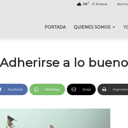
C
6.8
El Bosque
doming
PORTADA
QUIENES SOMOS
Y
Adherirse a lo buen
Facebook
WhatsApp
Email
Impresió