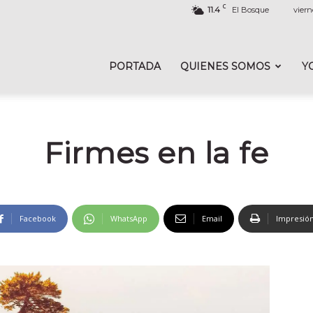
C
11.4
El Bosque
viern
PORTADA
QUIENES SOMOS
Y
Firmes en la fe
Facebook
WhatsApp
Email
Impresió