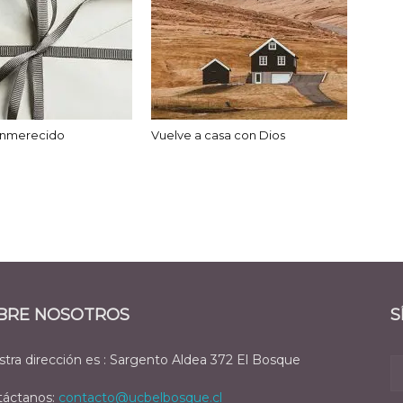
 inmerecido
Vuelve a casa con Dios
BRE NOSOTROS
S
tra dirección es : Sargento Aldea 372 El Bosque
táctanos:
contacto@ucbelbosque.cl