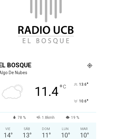
EL BOSQUE
Algo De Nubes
°
13.6
°
C
11.4
°
10.6
78 %
1.8kmh
19 %
VIE
SÁB
DOM
LUN
MAR
14
°
13
°
11
°
10
°
10
°