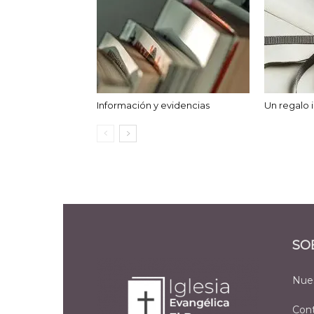
Información y evidencias
Un regalo
SO
Nues
Con