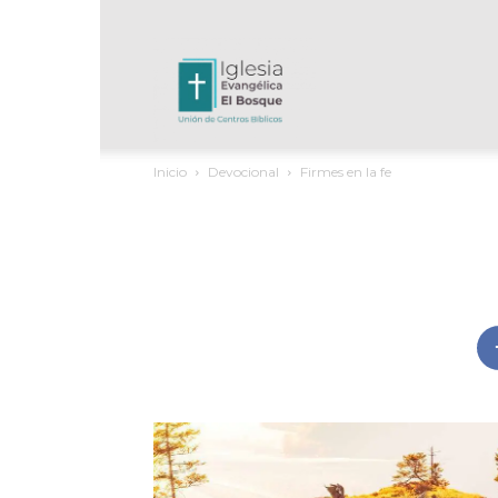
UCB
Inicio
Devocional
Firmes en la fe
El
Bosque