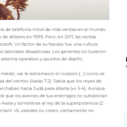
ñía de telefonía móvil de más ventas en el mundo,
 de dólares en 1999. Pero, en 2011, las ventas
osoft. Un factor de su fracaso fue una cultura
es laborales desastrosas. Los gerentes no tuvieron
 sistema operativo y asuntos de diseño.
 miedo: «se le estremeció el corazón […] como se
del viento» (Isaías 7:2). Sabía que los reyes de
marchaban hacia Judá para sitiarla (vv. 5-6). Aunque
ole que los aviones de sus enemigos no subsistirían
con Asiria y someterse al rey de la superpotencia (2
eclaró: «Si ustedes no creen, ciertamente no