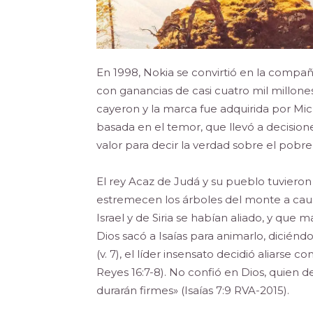
En 1998, Nokia se convirtió en la compa
con ganancias de casi cuatro mil millones
cayeron y la marca fue adquirida por Micr
basada en el temor, que llevó a decision
valor para decir la verdad sobre el pobre
El rey Acaz de Judá y su pueblo tuvieron
estremecen los árboles del monte a causa 
Israel y de Siria se habían aliado, y que 
Dios sacó a Isaías para animarlo, diciénd
(v. 7), el líder insensato decidió aliarse 
Reyes 16:7-8). No confió en Dios, quien d
durarán firmes» (Isaías 7:9 RVA-2015).